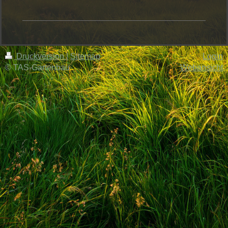
Druckversion
|
Sitemap
Login
© TAS-Gartenbau
Webansicht