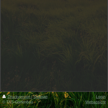
Druckversion
|
Sitemap
Login
© TAS-Gartenbau
Webansicht